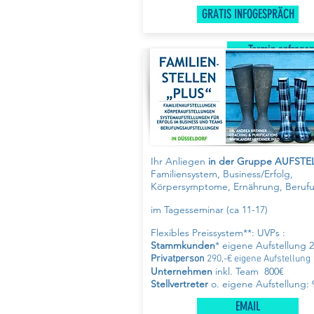
GRATIS INFOGESPRÄCH
Termin anfragen
Ihr Anliegen
in der Gruppe AUFSTE
Familiensystem, Business/Erfolg,
Körpersymptome, Ernährung, Berufu
im Tagesseminar (ca 11-17)
Flexibles Preissystem**:
UVPs :
Stammkunden
* eigene Aufstellung 2
Privatperson
290,-€ eigene Aufstellung
Unternehmen
inkl. Team 800€
Stellvertreter
o. eigene Aufstellung:
EMAIL