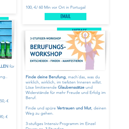
100,-€/ 60 Min vor Ort in Portugal
EMAIL
ANFRAGE
LLEN
für
ng..
Finde deine Berufung
,
mach´das, was du
wirklich, wirklich, im tiefsten Inneren willst.
Löse limitierende
Glaubenssätze
und
Widerstände für mehr
Freude und Erfolg im
Beruf.
50,-€
Finde und spüre
Vertrauen und Mut
, deinen
Weg zu gehen.
90,-€
3-stufiges Intensiv-Pr
ogramm im Einzel
Dauer: ca. 3 Stunden