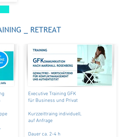
AINING _ RETREAT
ng
Executive Training GFK
h
für Business und Privat
uppe
Kurzzeittraing individuell,
auf Anfrage
,
Dauer ca. 2-4 h