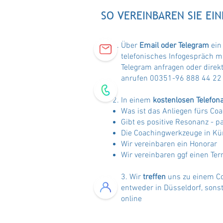
SO VEREINBAREN SIE EI
Über
Email oder Telegram
ein
telefonisches Infogespräch mi
Telegram anfragen oder direk
anrufen 00351-96 888 44 2
In einem
kostenlosen Telefon
Was ist das Anliegen fürs Co
Gibt es positive Resonanz - p
Die Coachingwerkzeuge in Kü
Wir vereinbaren ein Honorar
Wir vereinbaren ggf einen Te
3. Wir
treffen
uns zu einem C
entweder in Düsseldorf, sonst
online