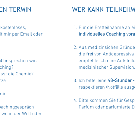
NEN TERMIN
WER KANN TEILNEH
 kostenloses,
Für die Erstteilnahme an ei
t mir per Email oder
individuelles Coaching vor
t
2
Aus medizinsichen Gründen
die
frei
von Antidepressiva
at
besprechen wir:
empfehle ich eine Aufstell
aching?
medizinischer Supervision
asst die Chemie?
rze
Ich bitte, eine
48-Stunden-
respektieren (Notfälle au
rmin
Bitte kommen Sie für Gesp
oachinggespräch
Parfüm oder parfümierte D
 wo in der Welt oder