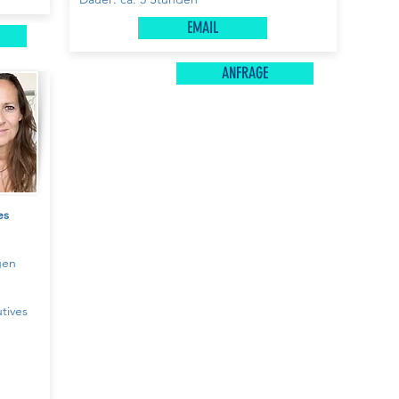
EMAIL
ANFRAGE
es
egen
tives