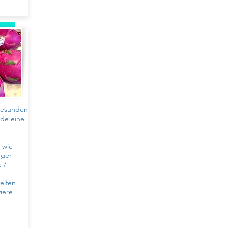
 gesunden
nde eine
n wie
nger
 /-
elfen
iere