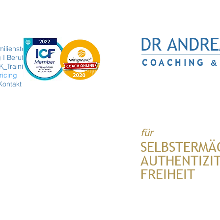
DR ANDRE
ilienstellen
 I Berufung
COACHING
&
K_Training
ricing
Kontakt
für
SELBSTERMÄ
AUTHENTIZI
FREIHEIT