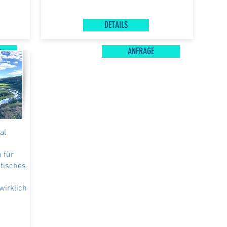
DETAILS
n
ANFRAGE
al
 für
tisches
wirklich