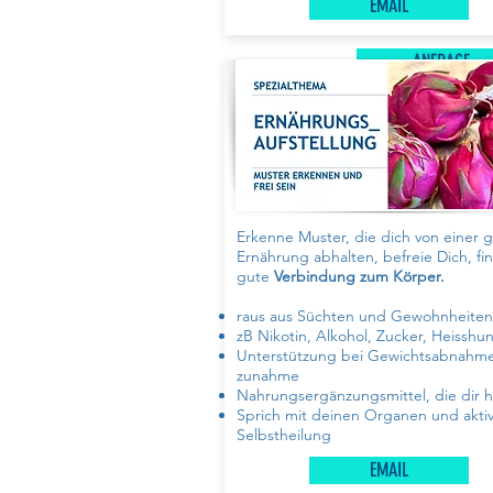
EMAIL
ANFRAGE
Erkenne Muster, die dich von einer
Ernährung abhalten, befreie Dich, fi
gute
Verbindung zum Körper.
raus aus Süchten und Gewohnheite
zB Nikotin, Alkohol, Zucker, Heisshu
Unterstützung bei Gewichtsabnahme
zunahme
Nahrungsergänzungsmittel, die dir h
Sprich mit deinen Organen und aktiv
Selbstheilung
EMAIL