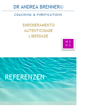
DR ANDREA BRENNER©
COACHING
PURIFICATIONS
&
EMPODERAMENTO
AUTENTICIDADE
LIBERDADE
ME
NU
REFERENZEN