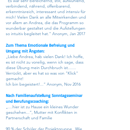
"Es war sehr bereichernd, still, aufwühlend,
verbindend, nährend, offenbarend,
erkenntnisreich, interessant und intensiv für
mich! Vielen Dank an alle Mitwirkenden und
vor allem an Andrea, die das Programm so
wunderbar gestaltet und die Aufstellungen
so intuitiv begleitet hat." Anonym, Jan 2017
Zum Thema Emotionale Befreiung und
Umgang mit Ängsten:
„Liebe Andrea, hab vielen Dank! Ich hoffe,
es ist nicht zu voreilig, wenn ich sage, dass
diese Übung mein Durchbruch ist.......
Verrückt, aber es hat so was von "Klick"
gemacht!
Ich bin begeistert!...“ Anonym, Nov 2016
Nach Familienaufstellung Sonntagsseminar
und Berufungscoaching:
„....hier ist zu Hause ein kleines Wunder
geschehen...“, Mutter mit Konflikten in
Partnerschaft und Familie
90 % der Schüler der Projektgruppe „Wie