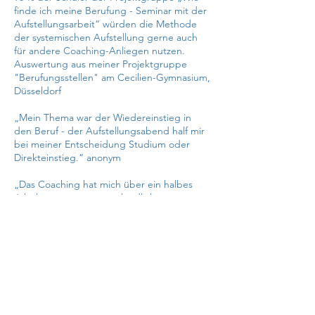
finde ich meine Berufung - Seminar mit der
Aufstellungsarbeit“ würden die Methode
der systemischen Aufstellung gerne auch
für andere Coaching-Anliegen nutzen.
Auswertung aus meiner Projektgruppe
"Berufungsstellen" am Cecilien-Gymnasium,
Düsseldorf
„Mein Thema war der Wiedereinstieg in
den Beruf - der Aufstellungsabend half mir
bei meiner Entscheidung Studium oder
Direkteinstieg.“ anonym
„Das Coaching hat mich über ein halbes
Jahr hinweg mit unterschiedlichsten
Methoden sehr erfolgreich begleitet -
inzwischen habe ich das Unternehmen
gewechselt und bin ins Ausland gegangen.
Die Aufstellungsarbeit war sehr
erkenntnisreich. Am beeeindruckendsten
war für mich die Visionsreise, diese Bilder
geben mir heute noch Kraft.“ IT-/ Web-
Experte, Düsseldorf