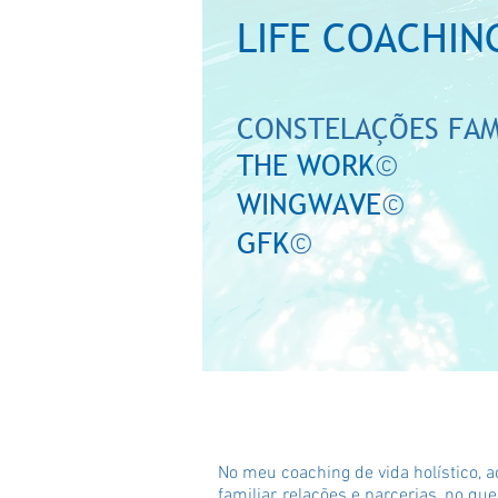
LIFE CO
ACHIN
CONSTELAÇÕE
S FAM
THE WORK
©
WINGWAVE
©
GFK
©
No meu coaching de vida holístico,
familiar, relações e parcerias, no que