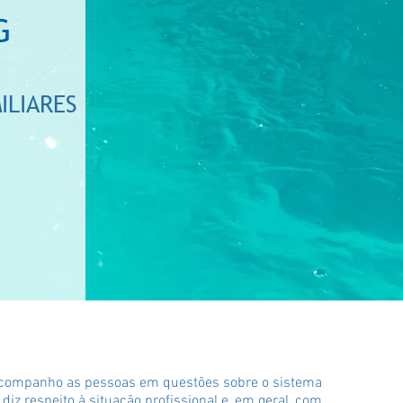
G
ILIARES
 acompanho as pessoas em questões sobre o sistema
 diz respeito à situação profissional e, em geral, com