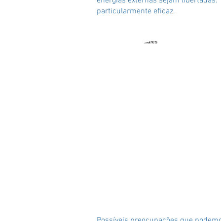
energias externas sejam libertadas.
particularmente eficaz.
Possíveis preocupações que podemos