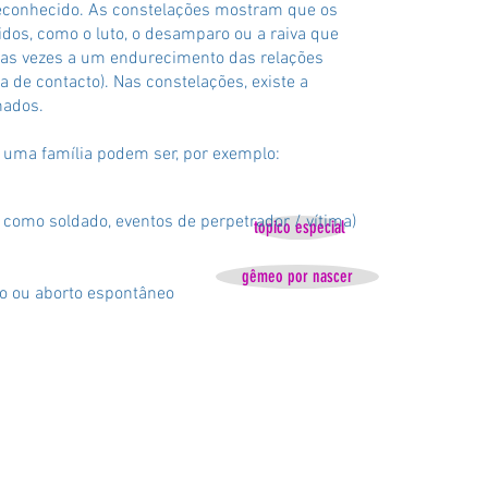
 reconhecido. As constelações mostram que os
os, como o luto, o desamparo ou a raiva que
tas vezes a um endurecimento das relações
da de contacto). Nas constelações, existe a
hados.
de uma família podem ser, por exemplo:
 como soldado, eventos de perpetrador / vítima)
topico especial
gêmeo por nascer
to ou aborto espontâneo