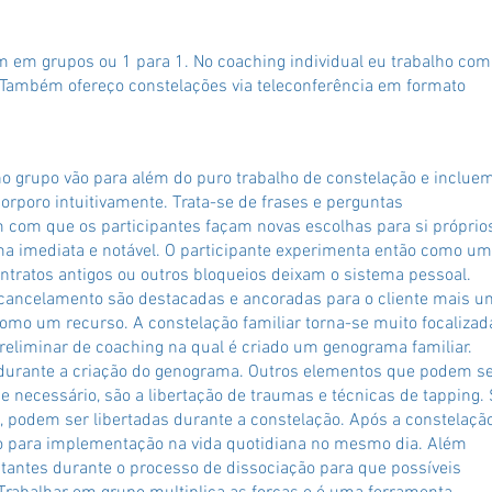
m em grupos ou 1 para 1. No coaching individual eu trabalho com
o. Também ofereço constelações via teleconferência em formato
o grupo vão para além do puro trabalho de constelação e inclue
corporo intuitivamente. Trata-se de frases e perguntas
em com que os participantes façam novas escolhas para si próprio
 imediata e notável. O participante experimenta então como um
tratos antigos ou outros bloqueios deixam o sistema pessoal.
e cancelamento são destacadas e ancoradas para o cliente mais 
omo um recurso. A constelação familiar torna-se muito focalizad
eliminar de coaching na qual é criado um genograma familiar.
 durante a criação do genograma. Outros elementos que podem s
e necessário, são a libertação de traumas e técnicas de tapping.
 podem ser libertadas durante a constelação. Após a constelaçã
 para implementação na vida quotidiana no mesmo dia. Além
tantes durante o processo de dissociação para que possíveis