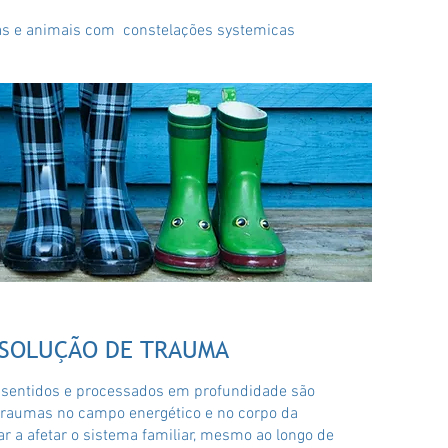
as e animais com constelações systemicas
RESOLUÇÃO DE TRAUMA
 sentidos e processados em profundidade são
raumas no campo energético e no corpo da
r a afetar o sistema familiar, mesmo ao longo de