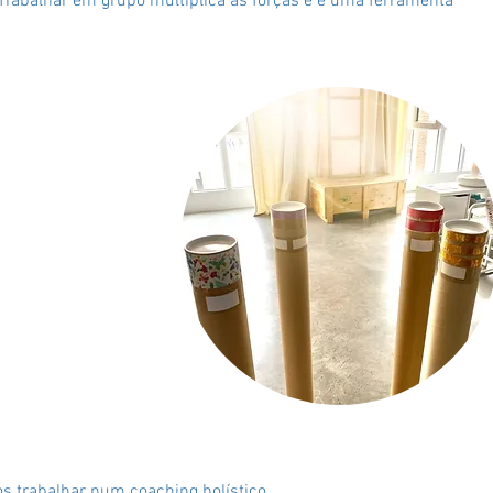
 Trabalhar em grupo multiplica as forças e é uma ferramenta
 trabalhar num coaching holístico