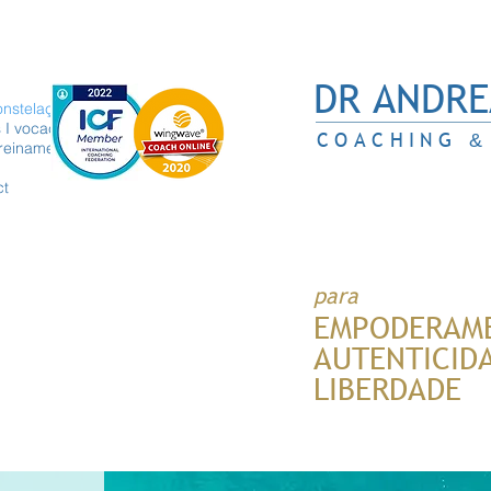
DR ANDRE
onstelaçoes
 I vocação
COACHING
&
reinamento
ct
para
EMPODERAM
AUTENTICID
LIBERDADE