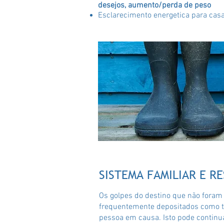
desejos, aumento/perda de peso
Esclarecimento energetica para cas
SISTEMA FAMILIAR E 
Os golpes do destino que não foram
frequentemente depositados como t
pessoa em causa. Isto pode continua